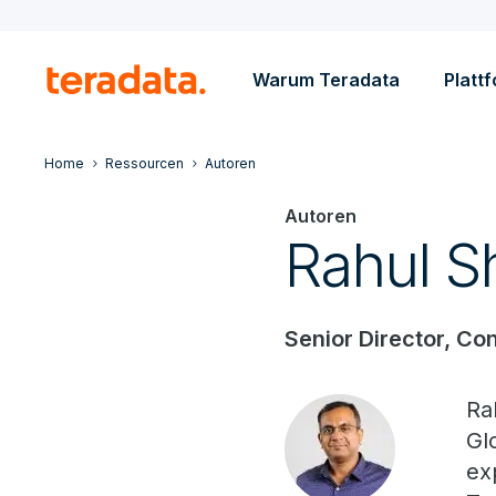
Warum Teradata
Platt
Home
Ressourcen
Autoren
Autoren
Rahul S
Senior Director, Co
Ra
Gl
ex