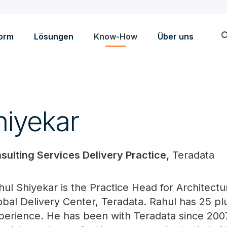
sea
form
Lösungen
Know-How
Über uns
hiyekar
nsulting Services Delivery Practice,
Teradata
hul Shiyekar is the Practice Head for Architectu
obal Delivery Center, Teradata. Rahul has 25 plu
perience. He has been with Teradata since 200