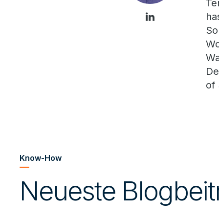
Te
ha
So
Wo
Wa
De
of
Know-How
Neueste Blogbeit