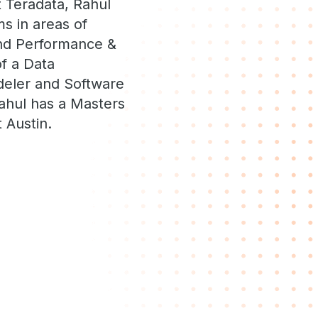
t Teradata, Rahul
s in areas of
and Performance &
f a Data
eler and Software
Rahul has a Masters
 Austin.