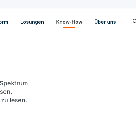
sea
form
Lösungen
Know-How
Über uns
s Spektrum
sen.
 zu lesen.