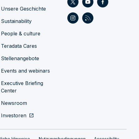
Unsere Geschichte
Sustainability
People & culture
Teradata Cares
Stellenangebote
Events and webinars
Executive Briefing
Center
Newsroom
Investoren
open_in_new
liche Hinweise
Nutzungsbedingungen
Accessibility