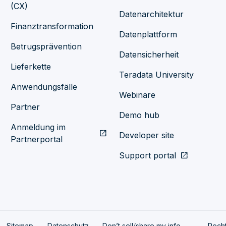
(CX)
Datenarchitektur
Finanztransformation
Datenplattform
Betrugsprävention
Datensicherheit
Lieferkette
Teradata University
Anwendungsfälle
Webinare
Partner
Demo hub
Anmeldung im
open_in_new
Developer site
Partnerportal
Support portal
open_in_new
Sitemap
Datenschutz
Don’t sell/share my info
Recht