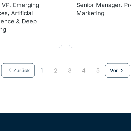
l VP, Emerging
Senior Manager, Pr
es, Artificial
Marketing
igence & Deep
ing
navigate_next
navigate_next
1
2
3
4
5
Zurück
Vor