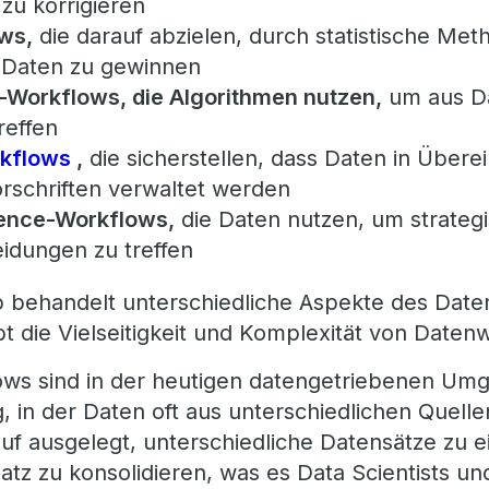
 zu korrigieren
ws,
die darauf abzielen, durch statistische Met
 Daten zu gewinnen
-Workflows, die Algorithmen nutzen,
um aus Da
reffen
kflows
,
die sicherstellen, dass Daten in Über
orschriften verwaltet werden
gence-Workflows,
die Daten nutzen, um strateg
idungen zu treffen
 behandelt unterschiedliche Aspekte des Da
t die Vielseitigkeit und Komplexität von Daten
lows sind in der heutigen datengetriebenen U
, in der Daten oft aus unterschiedlichen Quel
uf ausgelegt, unterschiedliche Datensätze zu e
satz zu konsolidieren, was es Data Scientists u