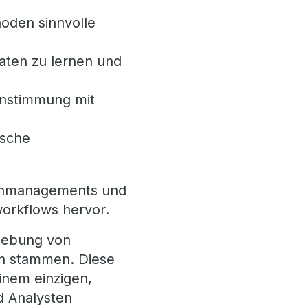
hoden sinnvolle
ten zu lernen und
einstimmung mit
ische
tenmanagements und
workflows hervor.
mgebung von
len stammen. Diese
inem einzigen,
nd Analysten