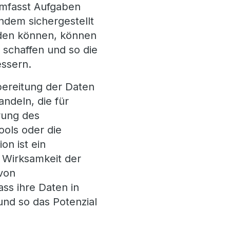
umfasst Aufgaben
ndem sichergestellt
rden können, können
 schaffen und so die
essern.
bereitung der Daten
andeln, die für
rung des
ools oder die
on ist ein
d Wirksamkeit der
 von
ss ihre Daten in
und so das Potenzial