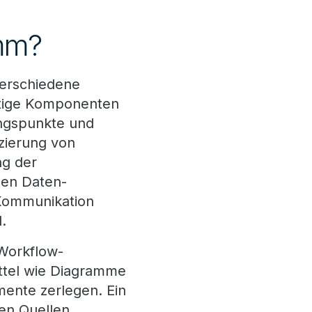
amm?
verschiedene
htige Komponenten
ngspunkte und
izierung von
ng der
hen Daten-
Kommunikation
.
 Workflow-
ittel wie Diagramme
ente zerlegen. Ein
en Quellen