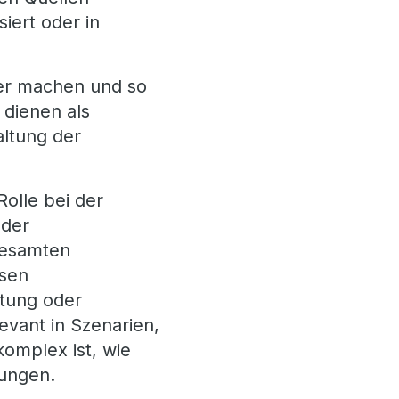
iert oder in
rer machen und so
 dienen als
altung der
olle bei der
 der
 gesamten
asen
stung oder
evant in Szenarien,
omplex ist, wie
bungen.