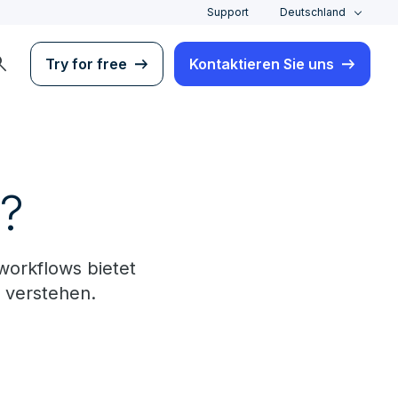
Support
Deutschland
rch
Try for free
Kontaktieren Sie uns
w?
workflows bietet
 verstehen.