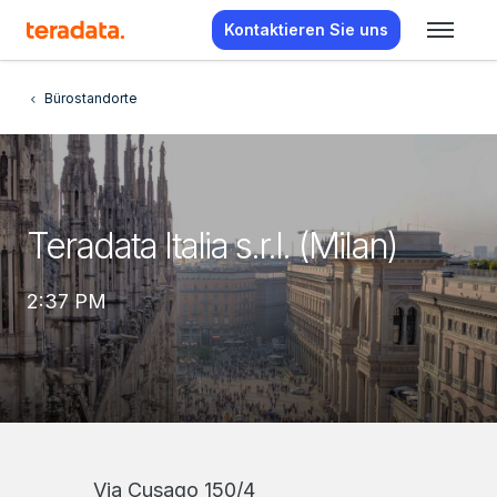
Kontaktieren Sie uns
Bürostandorte
Teradata Italia s.r.l. (Milan)
2:37 PM
Via Cusago 150/4