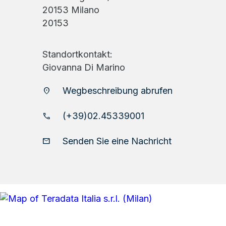
20153 Milano
20153
Standortkontakt:
Giovanna Di Marino
Wegbeschreibung abrufen
location_on
(+39)02.45339001
phone
Senden Sie eine Nachricht
email