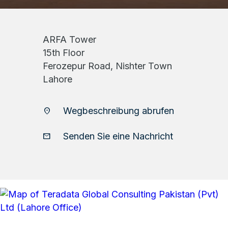
ARFA Tower
15th Floor
Ferozepur Road, Nishter Town
Lahore
Wegbeschreibung abrufen
location_on
Senden Sie eine Nachricht
email