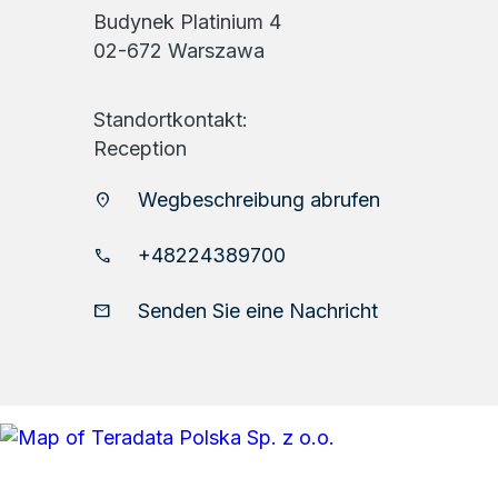
Budynek Platinium 4
02-672 Warszawa
Standortkontakt:
Reception
Wegbeschreibung abrufen
location_on
+48224389700
phone
Senden Sie eine Nachricht
email