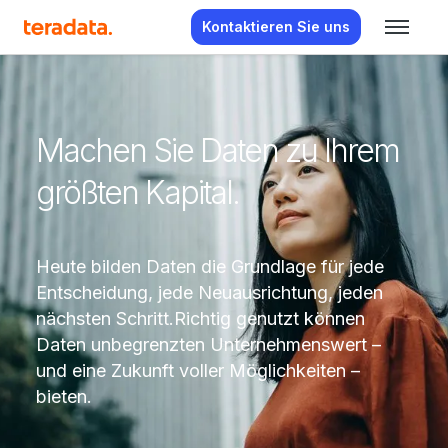
Kontaktieren Sie uns
Machen Sie Daten zu Ihrem
größten Kapital.
Heute bilden Daten die Grundlage für jede
Entscheidung, jede Neuausrichtung, jeden
nächsten Schritt.Richtig genutzt können
Daten unbegrenzten Unternehmenswert –
und eine Zukunft voller Möglichkeiten –
bieten.