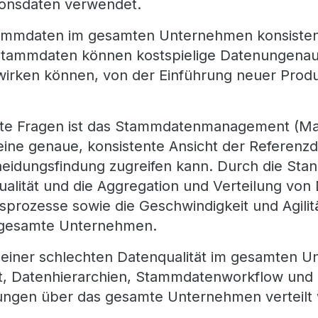
tionsdaten verwendet.
ammdaten im gesamten Unternehmen konsistent, 
 Stammdaten können kostspielige Datenungenau
swirken können, von der Einführung neuer Produk
ndte Fragen ist das Stammdatenmanagement (
eine genaue, konsistente Ansicht der Referenzd
cheidungsfindung zugreifen kann. Durch die Sta
qualität und die Aggregation und Verteilung v
rozesse sowie die Geschwindigkeit und Agilität
as gesamte Unternehmen.
 einer schlechten Datenqualität im gesamten 
t, Datenhierarchien, Stammdatenworkflow un
ungen über das gesamte Unternehmen verteilt