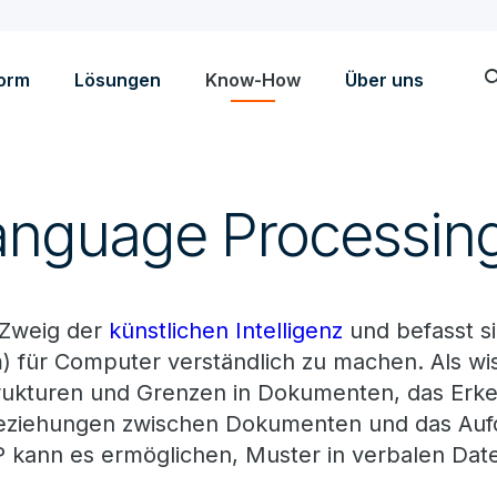
sea
form
Lösungen
Know-How
Über uns
Language Processin
 Zweig der
künstlichen Intelligenz
und befasst s
m) für Computer verständlich zu machen. Als wi
strukturen und Grenzen in Dokumenten, das Er
Beziehungen zwischen Dokumenten und das Aufd
ann es ermöglichen, Muster in verbalen Date