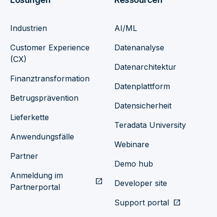
Industrien
AI/ML
Customer Experience
Datenanalyse
(CX)
Datenarchitektur
Finanztransformation
Datenplattform
Betrugsprävention
Datensicherheit
Lieferkette
Teradata University
Anwendungsfälle
Webinare
Partner
Demo hub
Anmeldung im
open_in_new
Developer site
Partnerportal
Support portal
open_in_new