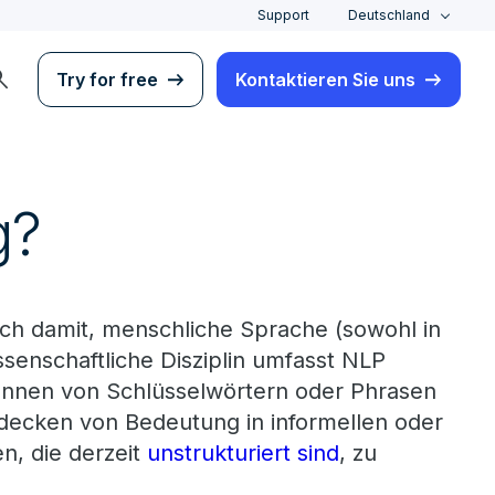
Support
Deutschland
rch
Try for free
Kontaktieren Sie uns
g?
ich damit, menschliche Sprache (sowohl in
ssenschaftliche Disziplin umfasst NLP
kennen von Schlüsselwörtern oder Phrasen
ecken von Bedeutung in informellen oder
n, die derzeit
unstrukturiert sind
, zu