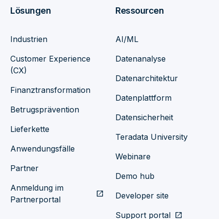
Lösungen
Ressourcen
Industrien
AI/ML
Customer Experience
Datenanalyse
(CX)
Datenarchitektur
Finanztransformation
Datenplattform
Betrugsprävention
Datensicherheit
Lieferkette
Teradata University
Anwendungsfälle
Webinare
Partner
Demo hub
Anmeldung im
open_in_new
Developer site
Partnerportal
Support portal
open_in_new