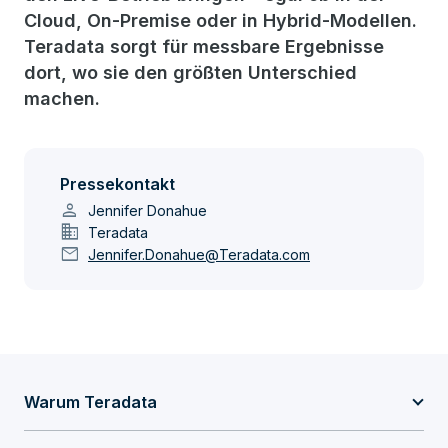
Cloud, On-Premise oder in Hybrid-Modellen.
Teradata sorgt für messbare Ergebnisse
dort, wo sie den größten Unterschied
machen.
Pressekontakt
person
Jennifer Donahue
domain
Teradata
mail
Jennifer.Donahue@Teradata.com
Warum Teradata