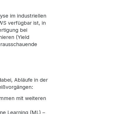
yse im industriellen
S verfügbar ist, in
ertigung bei
ieren (Yield
vorausschauende
abei, Abläufe in der
weißvorgängen:
ammen mit weiteren
ine Learning (ML) –