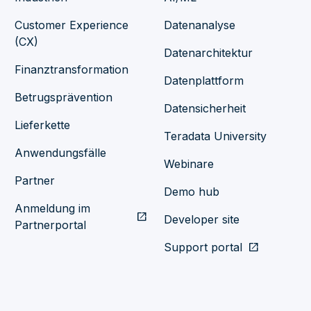
Customer Experience
Datenanalyse
(CX)
Datenarchitektur
Finanztransformation
Datenplattform
Betrugsprävention
Datensicherheit
Lieferkette
Teradata University
Anwendungsfälle
Webinare
Partner
Demo hub
Anmeldung im
open_in_new
Developer site
Partnerportal
Support portal
open_in_new