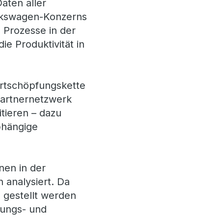
Daten aller
lkswagen-Konzerns
 Prozesse in der
e Produktivität in
ertschöpfungskette
 Partnernetzwerk
tieren – dazu
bhängige
nen in der
n analysiert. Da
g gestellt werden
gungs- und