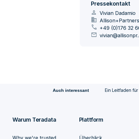
Pressekontakt
person
Vivian Dadamio
domain
Allison+Partner
call
+49 (0)176 32 6
mail
vivian@allisonp
Ein Leitfaden für
Auch interessant
Warum Teradata
Plattform
Why we're trusted
Überblick