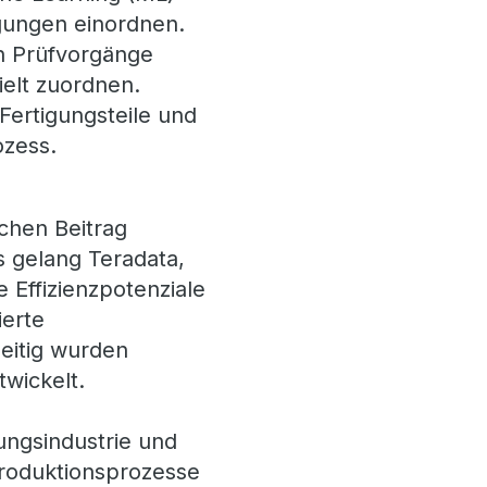
gungen einordnen.
en Prüfvorgänge
ielt zuordnen.
Fertigungsteile und
ozess.
chen Beitrag
s gelang Teradata,
e Effizienzpotenziale
ierte
eitig wurden
wickelt.
ungsindustrie und
Produktionsprozesse