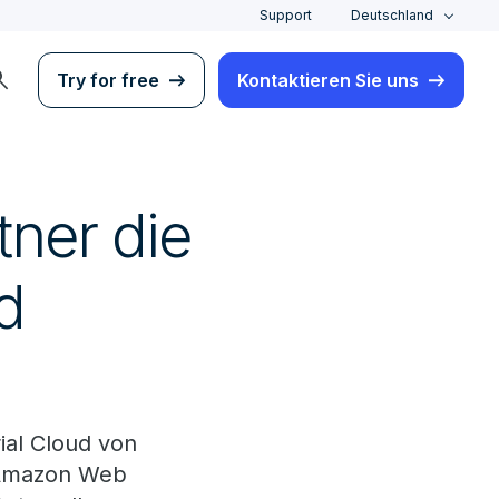
Support
Deutschland
rch
Try for free
Kontaktieren Sie uns
tner die
d
ial Cloud von
t Amazon Web