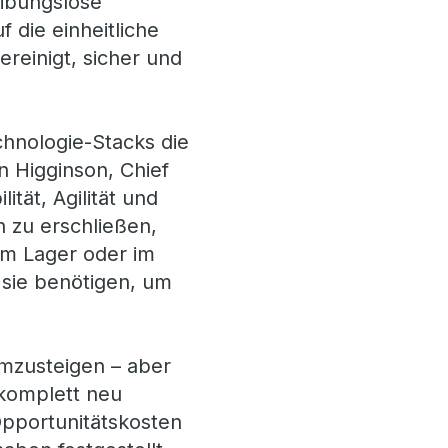
eibungslose
 die einheitliche
reinigt, sicher und
hnologie-Stacks die
n Higginson, Chief
ität, Agilität und
 zu erschließen,
 im Lager oder im
 sie benötigen, um
umzusteigen – aber
 komplett neu
Opportunitätskosten