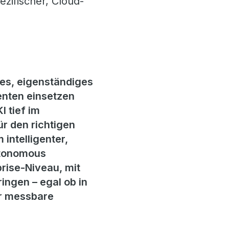
zifischer, Cloud-
es, eigenständiges
nten einsetzen
 tief im
ür den richtigen
 intelligenter,
Autonomous
rise-Niveau, mit
ingen – egal ob in
ür messbare