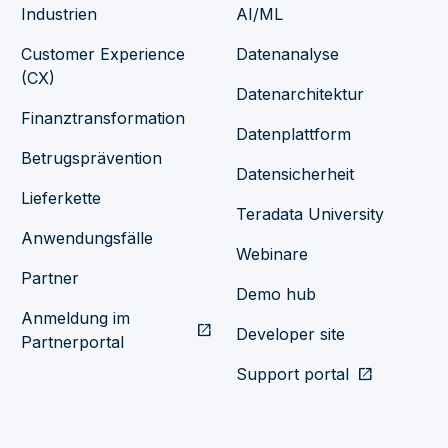
Industrien
AI/ML
Customer Experience
Datenanalyse
(CX)
Datenarchitektur
Finanztransformation
Datenplattform
Betrugsprävention
Datensicherheit
Lieferkette
Teradata University
Anwendungsfälle
Webinare
Partner
Demo hub
Anmeldung im
open_in_new
Developer site
Partnerportal
Support portal
open_in_new