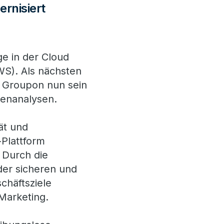
rnisiert
e in der Cloud
WS). Als nächsten
t Groupon nun sein
tenanalysen.
ät und
-Plattform
 Durch die
der sicheren und
häftsziele
Marketing.