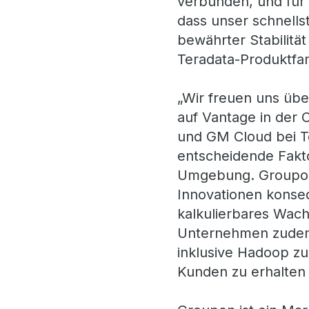
verbunden, und für 
dass unser schnellst
bewährter Stabilitä
Teradata-Produktfam
„Wir freuen uns übe
auf Vantage in der 
und GM Cloud bei Te
entscheidende Fakto
Umgebung. Groupon 
Innovationen konseq
kalkulierbares Wach
Unternehmen zudem
inklusive Hadoop zu
Kunden zu erhalten 