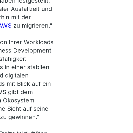
ben festgestellt,
ler Ausfallzeit und
hin mit der
 AWS
zu migrieren."
ion ihrer Workloads
siness Development
fähigkeit
 in einer stabilen
 digitalen
 mit Blick auf ein
AWS gibt dem
n Ökosystem
he Sicht auf seine
 zu gewinnen."