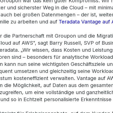
Groupon war das kein guter Kompromiss. Wir ha
er und sicherster Weg in die Cloud – mit minima
t auch bei großen Datenmengen – der ist, weiter
ilie zu arbeiten und auf
Teradata Vantage auf
r die Partnerschaft mit Groupon und die Migrat
Cloud auf AWS", sagt Barry Russell, SVP of Bu
radata. „Wir wissen, dass Kosten und Leistungs
ren sind – besonders für analytische Workloads
kann nun seine wichtigsten Geschäftsziele und
uent umsetzen und gleichzeitig seine Workloads
stum kosteneffizient verwalten. Vantage auf 
 die Möglichkeit, auf Daten aus dem gesamte
zugreifen, um eine vollständige und ganzheitlic
und so in Echtzeit personalisierte Erkenntnisse