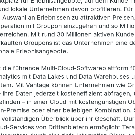
ktplatz für Erlebnisangebote, auf dem Kunden Fr
nd lokale Unternehmen davon profitieren. Für
Auswahl an Erlebnissen zu attraktiven Preisen. 
operation mit Groupon einzugehen und so Mill
erreichen. Mit rund 30 Millionen aktiven Kund
verkauften Groupons ist das Unternehmen eine 
ionale Erlebnisangebote.
t die führende Multi-Cloud-Softwareplattform f
 Analytics mit Data Lakes und Data Warehouses 
tem. Mit Vantage können Unternehmen wie Gr
 ihre Daten jederzeit kosteneffizient abfragen
efinden – in einer Cloud mit kostengünstigen Ob
-Premise oder einer beliebigen Kombination. S
ollständigen Überblick über ihr Geschäft. Dur
ud-Services von Drittanbietern ermöglicht Ter