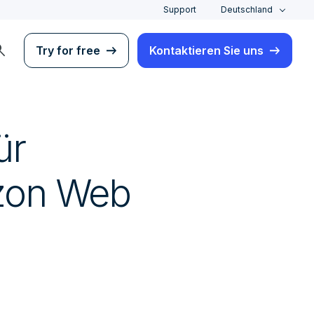
Support
Deutschland
rch
Try for free
Kontaktieren Sie uns
ür
azon Web