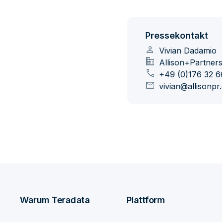
Pressekontakt
person
Vivian Dadamio
domain
Allison+Partner
call
+49 (0)176 32 6
mail
vivian@allisonp
Warum Teradata
Plattform