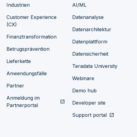
Industrien
AI/ML
Customer Experience
Datenanalyse
(CX)
Datenarchitektur
Finanztransformation
Datenplattform
Betrugsprävention
Datensicherheit
Lieferkette
Teradata University
Anwendungsfälle
Webinare
Partner
Demo hub
Anmeldung im
open_in_new
Developer site
Partnerportal
Support portal
open_in_new