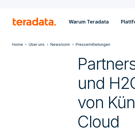
Warum Teradata
Platt
Home
Über uns
Newsroom
Pressemitteilungen
Partner
und H2O
von Küns
Cloud