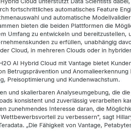
 Hybrid Cloud unterstützt Data Scientists dabei
rch fortschrittliches automatisches Feature Eng
ithmenauswahl und automatische Modellvalidie
mmen bieten die beiden Plattformen die Möglich
ßem Umfang zu entwickeln und bereitzustellen,
rnehmenskunden zu erfüllen, unabhängig davon
n der Cloud, in mehreren Clouds oder in hybri
 H2O AI Hybrid Cloud mit Vantage bietet Kunde
on Betrugsprävention und Anomalieerkennung b
, Preisoptimierung und Kundenwachstum.
len und skalierbaren Analyseumgebung, die di
oads konsistent und zuverlässig verarbeiten k
 zunehmendes Interesse daran, die Möglichke
Wettbewerbsvorteil zu verbessern", sagt Hillar
 Teradata. „Die Fähigkeit von Vantage, Petabyt