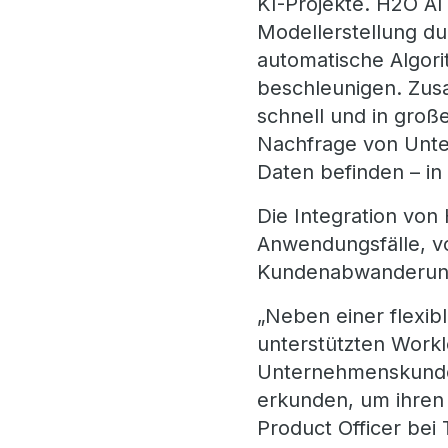
KI-Projekte. H2O AI
Modellerstellung du
automatische Algor
beschleunigen. Zusa
schnell und in gro
Nachfrage von Unte
Daten befinden – i
Die Integration von
Anwendungsfälle, v
Kundenabwanderung
„Neben einer flexib
unterstützten Workl
Unternehmenskunden
erkunden, um ihren 
Product Officer bei