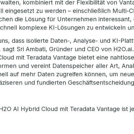
rwalten, kombiniert mit der Flexibilität von Va
ll eingesetzt zu werden – einschließlich Multi-
en die Lösung für Unternehmen interessant, di
schnell komplexe KI-Lösungen zu entwickeln un
s, dass isolierte Daten-, Analyse- und KI-Platt
", sagt Sri Ambati, Gründer und CEO von H2O.ai.
Cloud mit Teradata Vantage bietet eine nahtlo
ormen und vereint Datenspeicher aller Art, Anal
ell auf mehr Daten zugreifen können, um neue
äziseren und fundierten Geschäftsentscheidung
H2O AI Hybrid Cloud mit Teradata Vantage ist je