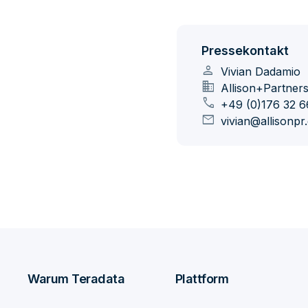
Pressekontakt
person
Vivian Dadamio
domain
Allison+Partner
call
+49 (0)176 32 6
mail
vivian@allisonp
Warum Teradata
Plattform