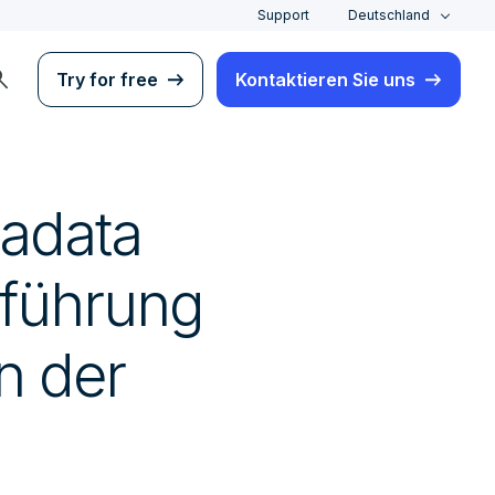
Support
Deutschland
rch
Try for free
Kontaktieren Sie uns
radata
nführung
in der