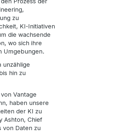
, den Prozess der
ineering,
rung zu
keit, KI-Initiativen
 um die wachsende
, wo sich ihre
den Umgebungen.
n unzählige
is hin zu
e von Vantage
ann, haben unsere
iten der KI zu
y Ashton, Chief
es von Daten zu