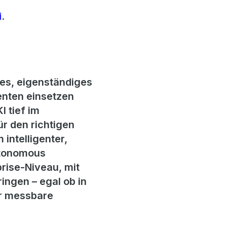
i
.
es, eigenständiges
nten einsetzen
 tief im
ür den richtigen
 intelligenter,
Autonomous
rise-Niveau, mit
ingen – egal ob in
ür messbare