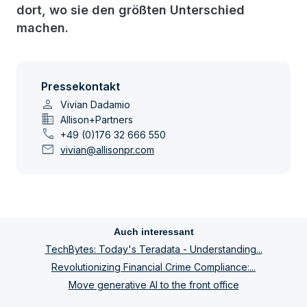
dort, wo sie den größten Unterschied
machen.
Pressekontakt
person
Vivian Dadamio
domain
Allison+Partners
call
+49 (0)176 32 666 550
mail
vivian@allisonpr.com
Auch interessant
TechBytes: Today's Teradata - Understanding...
Revolutionizing Financial Crime Compliance:...
Move generative AI to the front office