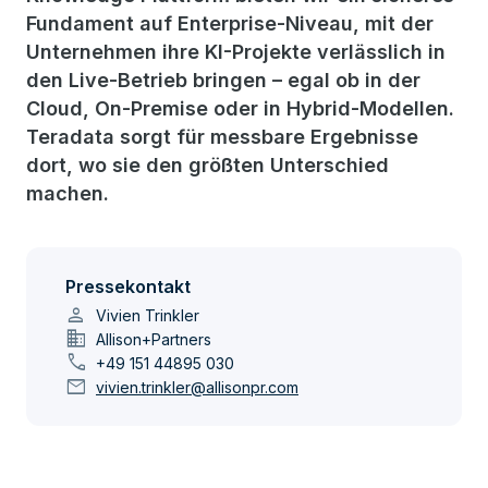
Fundament auf Enterprise-Niveau, mit der
Unternehmen ihre KI-Projekte verlässlich in
den Live-Betrieb bringen – egal ob in der
Cloud, On-Premise oder in Hybrid-Modellen.
Teradata sorgt für messbare Ergebnisse
dort, wo sie den größten Unterschied
machen.
Pressekontakt
person
Vivien Trinkler
domain
Allison+Partners
call
+49 151 44895 030
mail
vivien.trinkler@allisonpr.com