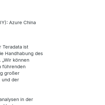
IY): Azure China
 Teradata ist
die Handhabung des
. „Wir können
n führenden
ng großer
t und der
analysen in der