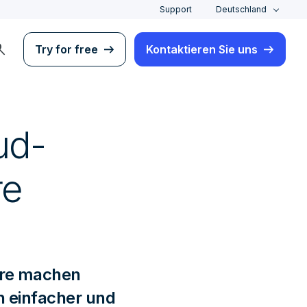
Support
Deutschland
rch
Try for free
Kontaktieren Sie uns
ud-
re
ure machen
h einfacher und