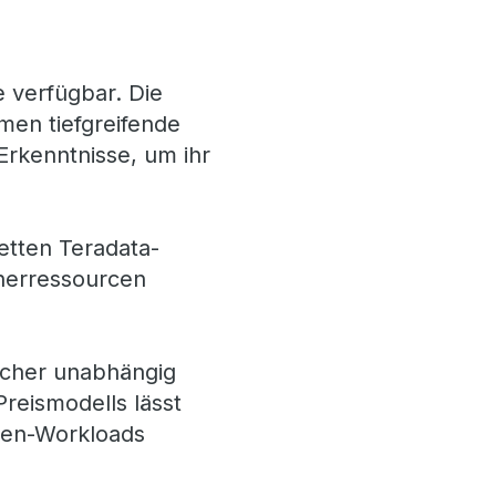
e verfügbar. Die
men tiefgreifende
Erkenntnisse, um ihr
etten Teradata-
cherressourcen
icher unabhängig
Preismodells lässt
aten-Workloads