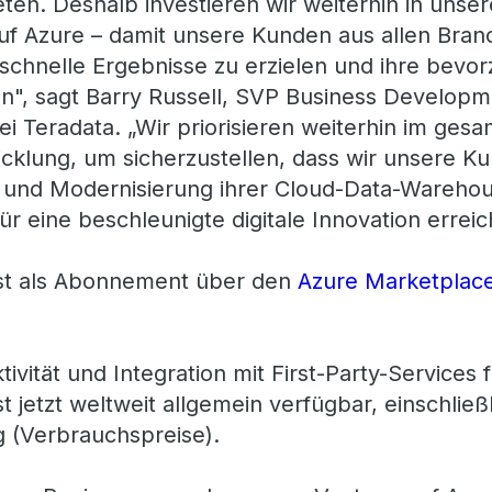
ten. Deshalb investieren wir weiterhin in unse
uf Azure – damit unsere Kunden aus allen Bra
chnelle Ergebnisse zu erzielen und ihre bevo
n", sagt Barry Russell, SVP Business Develop
i Teradata. „Wir priorisieren weiterhin im ge
wicklung, um sicherzustellen, dass wir unsere K
n und Modernisierung ihrer Cloud-Data-Warehou
 für eine beschleunigte digitale Innovation errei
ist als Abonnement über den
Azure Marketplac
vität und Integration mit First-Party-Services 
t jetzt weltweit allgemein verfügbar, einschlie
 (Verbrauchspreise).