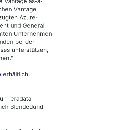
re Vantage as-a-
nchen Vantage
rzugten Azure-
ment und General
samten Unternehmen
unden bei der
ses unterstützen,
chen.”
e
erhältlich.
für Teradata
ßlich Blendedund