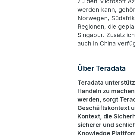
Zu den Microsoft Az
werden kann, gehöre
Norwegen, Südafrika
Regionen, die gepla
Singapur. Zusätzlic
auch in China verfü
Über Teradata
Teradata unterstüt
Handeln zu machen.
werden, sorgt Terad
Geschäftskontext un
Kontext, die Sicherh
sicherer und schlic
Knowledge Plattform