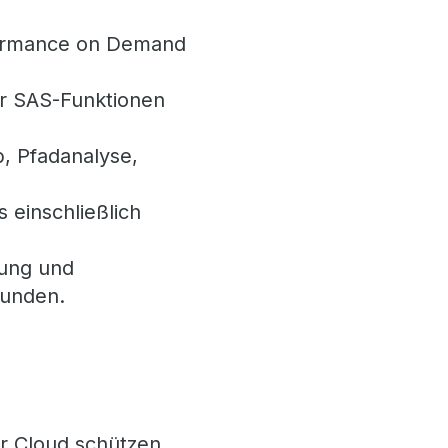
rformance on Demand
er SAS-Funktionen
b, Pfadanalyse,
 einschließlich
rung und
kunden.
er Cloud schützen