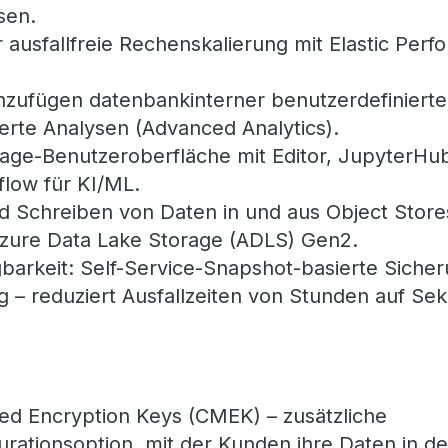
sen.
r ausfallfreie Rechenskalierung mit Elastic Pe
inzufügen datenbankinterner benutzerdefiniert
erte Analysen (Advanced Analytics).
ntage-Benutzeroberfläche mit Editor, JupyterHu
low für KI/ML.
d Schreiben von Daten in und aus Object Stores
zure Data Lake Storage (ADLS) Gen2.
barkeit: Self-Service-Snapshot-basierte Siche
g – reduziert Ausfallzeiten von Stunden auf Se
d Encryption Keys (CMEK) – zusätzliche
urationsoption, mit der Kunden ihre Daten in d