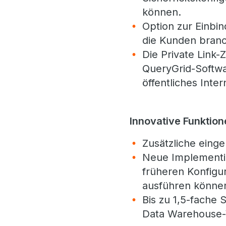
können.
Option zur Einbi
die Kunden branc
Die Private Link-
QueryGrid-Softwar
öffentliches Inter
Innovative Funktio
Zusätzliche einge
Neue Implementie
früheren Konfigu
ausführen könne
Bis zu 1,5-fache
Data Warehouse-W