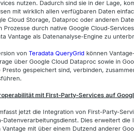
vices nutzen. Dadurch sind sie in der Lage, k
en mit wirklich allen verfügbaren Daten einfa
gle Cloud Storage, Dataproc oder anderen Dat
en Prozesse durch native Google Cloud-Services
ta Vantage als Datenanalyse-Engine zu unterb
ersion von
Teradata QueryGrid
können Vantage-
orage über Google Cloud Dataproc sowie in Go
e Presto gespeichert sind, verbinden, zusamme
sführen.
roperabilität mit First-Party-Services auf Goog
asst jetzt die Integration von First-Party-Serv
Datenverarbeitungsdienst. Dies erweitert die 
on Vantage mit über einem Dutzend anderer Goo