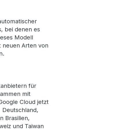
automatischer
s, bei denen es
ieses Modell
it neuen Arten von
n.
tanbietern für
usammen mit
oogle Cloud jetzt
, Deutschland,
 Brasilien,
hweiz und Taiwan