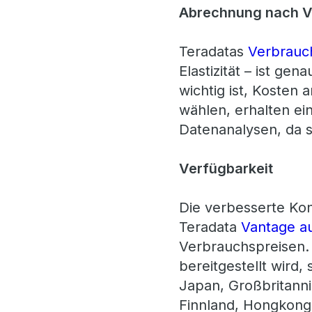
Abrechnung nach V
Teradatas
Verbrauc
Elastizität – ist g
wichtig ist, Kosten
wählen, erhalten ei
Datenanalysen, da si
Verfügbarkeit
Die verbesserte Kon
Teradata
Vantage a
Verbrauchspreisen.
bereitgestellt wird,
Japan, Großbritannie
Finnland, Hongkong,