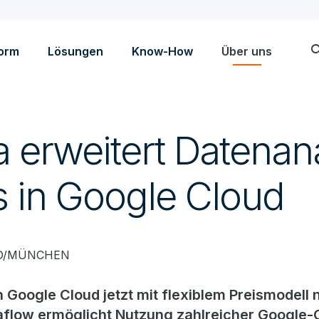
sea
form
Lösungen
Know-How
Über uns
a erweitert Datenan
s in Google Cloud
EGO/MÜNCHEN
 Google Cloud jetzt mit flexiblem Preismodell
taflow ermöglicht Nutzung zahlreicher Google-