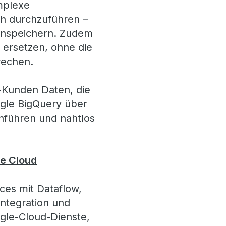
omplexe
ch durchzuführen –
enspeichern. Zudem
 ersetzen, ohne die
rechen.
Kunden Daten, die
ogle BigQuery über
nführen und nahtlos
le Cloud
ices mit Dataflow,
Integration und
gle-Cloud-Dienste,