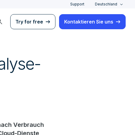
Support
Deutschland
rch
Try for free
Kontaktieren Sie uns
alyse-
 nach Verbrauch
Cloud-Dienste