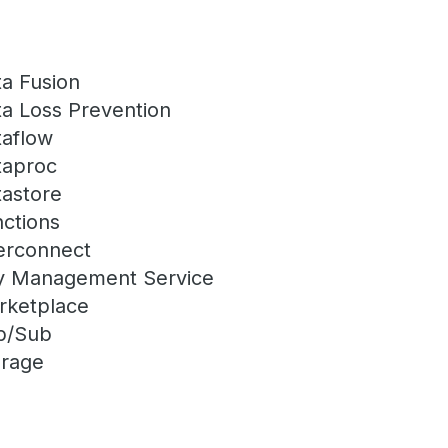
a Fusion
a Loss Prevention
taflow
taproc
tastore
ctions
erconnect
y Management Service
rketplace
b/Sub
orage