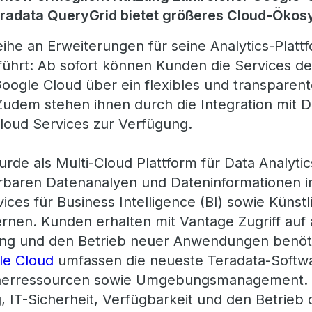
Teradata QueryGrid bietet größeres Cloud-Öko
eihe an Erweiterungen für seine Analytics-Platt
ührt: Ab sofort können Kunden die Services d
 Google Cloud über ein flexibles und transparen
udem stehen ihnen durch die Integration mit Da
loud Services zur Verfügung.
de als Multi-Cloud Plattform für Data Analytics
erbaren Datenanalyen und Dateninformationen in
ces für Business Intelligence (BI) sowie Künstli
rnen. Kunden erhalten mit Vantage Zugriff auf a
klung und den Betrieb neuer Anwendungen benö
le Cloud
umfassen die neueste Teradata-Softw
herressourcen sowie Umgebungsmanagement. 
, IT-Sicherheit, Verfügbarkeit und den Betrieb 