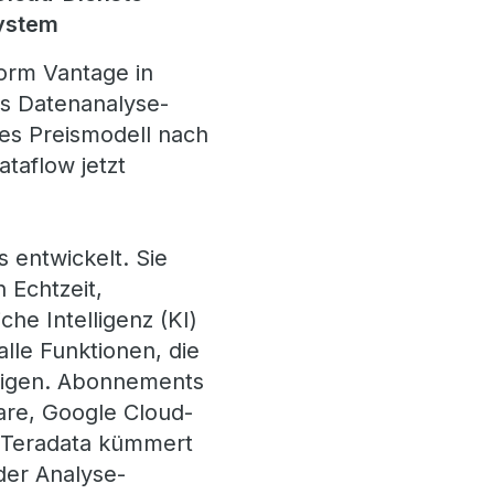
system
form Vantage in
es Datenanalyse-
tes Preismodell nach
taflow jetzt
 entwickelt. Sie
 Echtzeit,
che Intelligenz (KI)
lle Funktionen, die
tigen. Abonnements
are, Google Cloud-
Teradata kümmert
der Analyse-