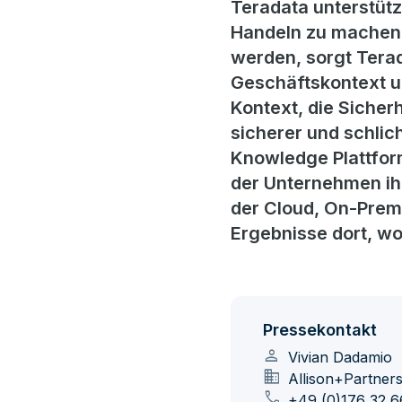
Teradata unterstüt
Handeln zu machen.
werden, sorgt Terad
Geschäftskontext un
Kontext, die Sicherh
sicherer und schlic
Knowledge Plattform
der Unternehmen ihre
der Cloud, On-Prem
Ergebnisse dort, w
Pressekontakt
person
Vivian Dadamio
domain
Allison+Partner
call
+49 (0)176 32 6