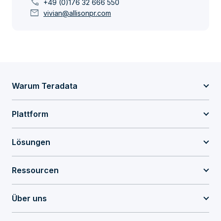
call
+49 (0)176 32 666 550
mail
vivian@allisonpr.com
Warum Teradata
Plattform
Lösungen
Ressourcen
Über uns