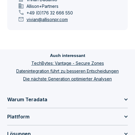
domain
Allison+Partners
call
+49 (0)176 32 666 550
mail
vivian@allisonpr.com
Auch interessant
TechBytes: Vantage - Secure Zones
Datenintegration führt zu besseren Entscheidungen
Die nächste Generation optimierter Analysen
Warum Teradata
Plattform
Lösungen