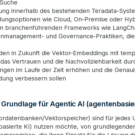
 Suche
ung innerhalb des bestehenden Teradata-Syste
tellungsoptionen wie Cloud, On-Premise oder Hy
on branchenführenden Frameworks wie LangCh
nmanagement- und Governance-Praktiken, die 
en in Zukunft die Vektor-Embeddings mit tem
 das Vertrauen und die Nachvollziehbarkeit dur
gen im Laufe der Zeit erhöhen und die Genaui
dung verbessern sollen
 Grundlage für Agentic AI (agentenbasier
tordatenbanken/Vektorspeicher) sind für jedes
nbasierte KI) nutzen möchte, von grundlegende