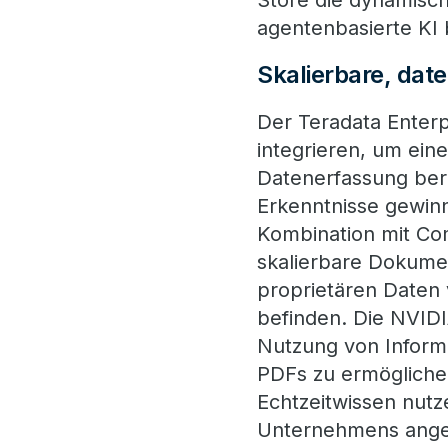
Store die dynamisc
agentenbasierte KI 
Skalierbare, dat
Der Teradata Enterp
integrieren, um ein
Datenerfassung bere
Erkenntnisse gewin
Kombination mit Co
skalierbare Dokume
proprietären Daten
befinden. Die NVID
Nutzung von Informa
PDFs zu ermögliche
Echtzeitwissen nut
Unternehmens anger