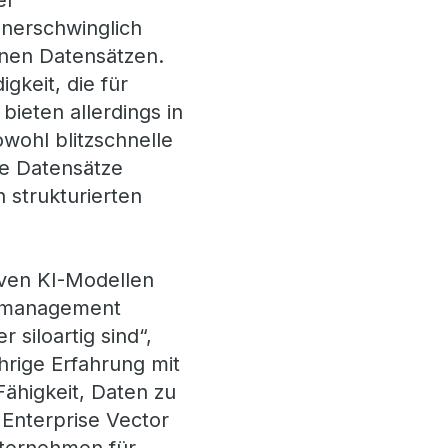
er
unerschwinglich
inen Datensätzen.
gkeit, die für
bieten allerdings in
ohl blitzschnelle
te Datensätze
 strukturierten
iven KI-Modellen
tenmanagement
 siloartig sind“,
hrige Erfahrung mit
Fähigkeit, Daten zu
 Enterprise Vector