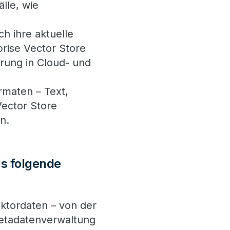
lle, wie
h ihre aktuelle
prise Vector Store
erung in Cloud- und
rmaten – Text,
Vector Store
n.
us folgende
tordaten – von der
Metadatenverwaltung