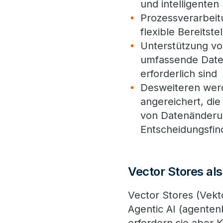
und intelligenten
Prozessverarbeit
flexible Bereits
Unterstützung v
umfassende Date
erforderlich sind
Desweiteren werd
angereichert, die
von Datenänderun
Entscheidungsfin
Vector Stores als
Vector Stores (Vek
Agentic AI (agente