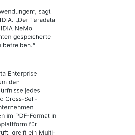
nwendungen“, sagt
VIDIA. „Der Teradata
NVIDIA NeMo
nten gespeicherte
u betreiben.“
ta Enterprise
 um den
ürfnisse jedes
 Cross-Sell-
unternehmen
den im PDF-Format in
plattform für
, greift ein Multi-