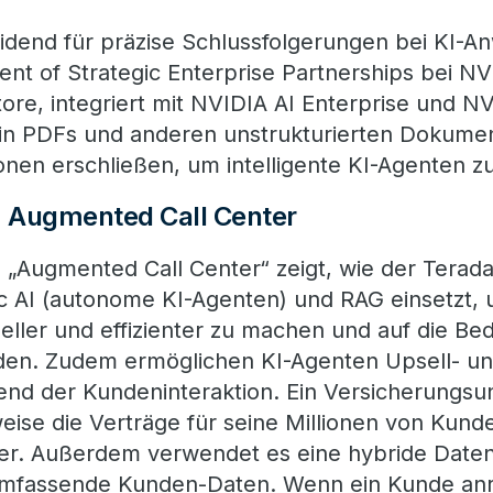
idend für präzise Schlussfolgerungen bei KI-A
dent of Strategic Enterprise Partnerships bei N
tore, integriert mit NVIDIA AI Enterprise und 
s in PDFs und anderen unstrukturierten Dokume
ionen erschließen, um intelligente KI-Agenten z
 Augmented Call Center
„Augmented Call Center“ zeigt, wie der Terada
ic AI (autonome KI-Agenten) und RAG einsetzt,
ller und effizienter zu machen und auf die Bed
en. Zudem ermöglichen KI-Agenten Upsell- und
end der Kundeninteraktion. Ein Versicherungs
weise die Verträge für seine Millionen von Kun
er. Außerdem verwendet es eine hybride Daten
umfassende Kunden-Daten. Wenn ein Kunde anruft