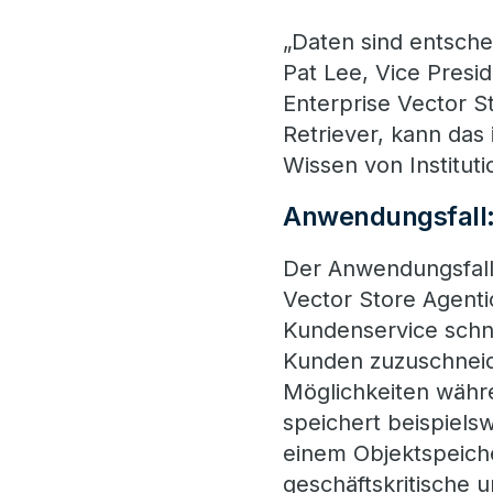
„Daten sind entsche
Pat Lee, Vice Presi
Enterprise Vector S
Retriever, kann da
Wissen von Institut
Anwendungsfall:
Der Anwendungsfall 
Vector Store Agent
Kundenservice schne
Kunden zuzuschneid
Möglichkeiten währ
speichert beispiels
einem Objektspeich
geschäftskritische 