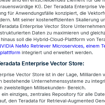
Diese sind ein entscheidendes Element für die
trauenswürdige KI). Der Teradata Enterprise Vec
ung für Anwendungsfälle konzipiert, die Vektor
rn. Mit seiner kosteneffizienten Skalierung u
er Teradata Enterprise Vector Store Unternehme
strukturierten Daten zu maximieren und gleich
hinaus soll die Hybrid-Cloud-Plattform von Ter
VIDIA NeMo Retriever Microservices, einem Te
plattform
integriert und erweitert werden.
Teradata Enterprise Vector Store:
rprise Vector Store ist in der Lage, Milliarden
in bestehende Unternehmenssysteme zu integri
m zweistelligen Millisekunden- Bereich.
 ein einziges, zentrales Repository für alle Da
auf, den Teradata für Retrieval-Augmented Gene