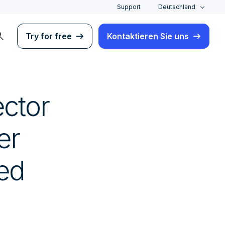
Support
Deutschland
rch
Try for free
Kontaktieren Sie uns
ector
er
ed