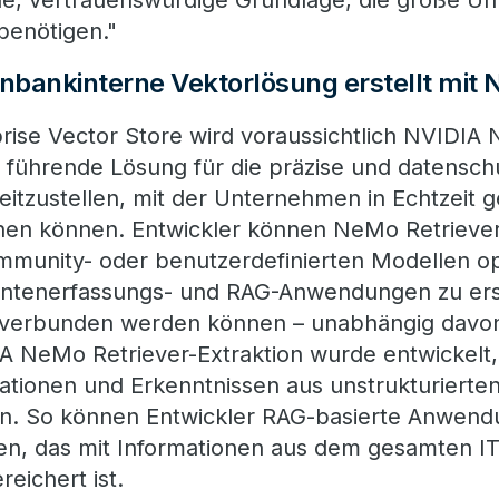
he, vertrauenswürdige Grundlage, die große U
benötigen."
enbankinterne Vektorlösung erstellt mit 
rise Vector Store wird voraussichtlich NVIDIA
e führende Lösung für die präzise und datensc
itzustellen, mit der Unternehmen in Echtzeit g
nen können. Entwickler können NeMo Retriever
mmunity- oder benutzerdefinierten Modellen o
ntenerfassungs- und RAG-Anwendungen zu erste
 verbunden werden können – unabhängig davon,
IA NeMo Retriever-Extraktion wurde entwickelt
tionen und Erkenntnissen aus unstrukturierte
n. So können Entwickler RAG-basierte Anwendu
zen, das mit Informationen aus dem gesamten I
eichert ist.