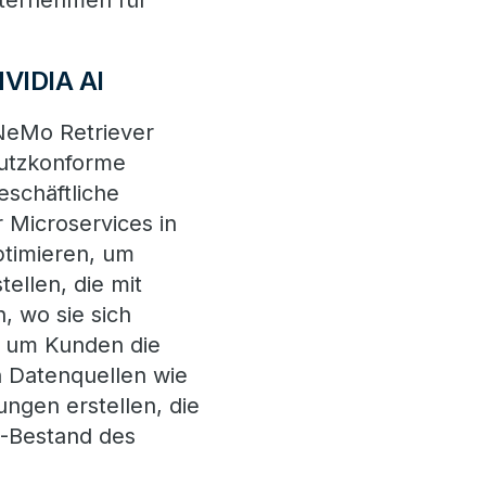
nternehmen für
NVIDIA AI
 NeMo Retriever
hutzkonforme
eschäftliche
 Microservices in
ptimieren, um
llen, die mit
 wo sie sich
, um Kunden die
n Datenquellen wie
ngen erstellen, die
T-Bestand des