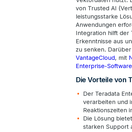
Vektordaten nutzt. 
von Trusted AI (Ver
leistungsstarke Lös
Anwendungen erforde
Integration hilft d
Erkenntnisse aus un
zu senken. Darüber 
VantageCloud
, mit
N
Enterprise-Software
Die Vorteile von 
Der Teradata Ente
verarbeiten und 
Reaktionszeiten i
Die Lösung bietet
starken Support 