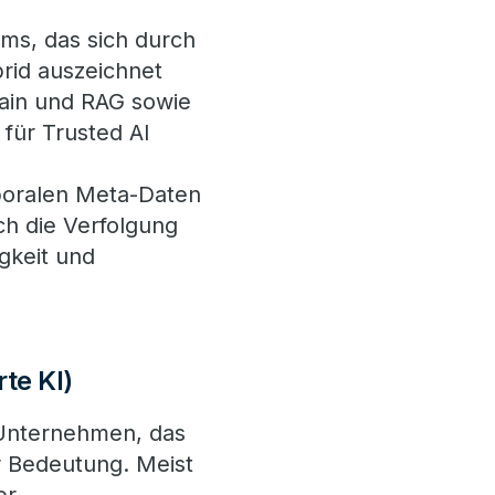
ms, das sich durch
brid auszeichnet
ain und RAG sowie
für Trusted AI
poralen Meta-Daten
ch die Verfolgung
gkeit und
te KI)
 Unternehmen, das
r Bedeutung. Meist