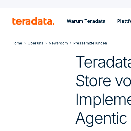
Warum Teradata
Platt
Home
Über uns
Newsroom
Pressemitteilungen
Teradata
Store v
Impleme
Agentic 