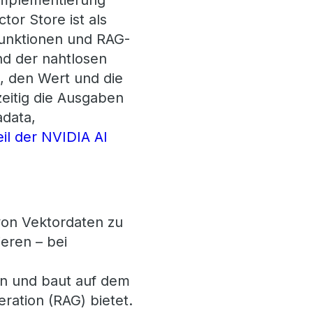
 Implementierung
tor Store ist als
funktionen und RAG-
nd der nahtlosen
n, den Wert und die
zeitig die Ausgaben
adata,
il der NVIDIA AI
 von Vektordaten zu
eren – bei
ten und baut auf dem
ration (RAG) bietet.