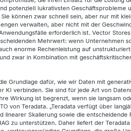
Kompromisse, die ihren Einsatz für die Lösung d
nd potenziell lukrativsten Geschäftsprobleme 
Sie können zwar schnell sein, aber nur mit kle
ngen verwalten, aber nicht mit der Geschwindi
nwendungsfälle erforderlich ist. Vector Stores 
ntscheidenden Mehrwert: wenn Unternehmen sow
 auch enorme Rechenleistung auf unstrukturier
nd zwar in Kombination mit geschäftskritischen
 die Grundlage dafür, wie wir Daten mit generat
r KI verbinden. Sie sind für jede Art von Da
ihre Wirkung ist begrenzt, wenn sie langsam oder
CTO von Teradata. „Teradata verfügt über langjä
nd linearer Skalierung sowie die entscheidende 
AG zu unterstützen. Daher liefert der Teradata