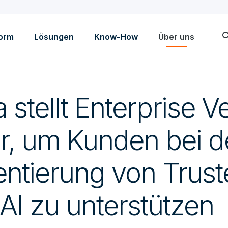
sea
form
Lösungen
Know-How
Über uns
 stellt Enterprise V
or, um Kunden bei d
ntierung von Trust
AI zu unterstützen