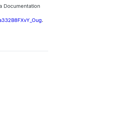
ta Documentation
mua332B8FXvY_Oug
.