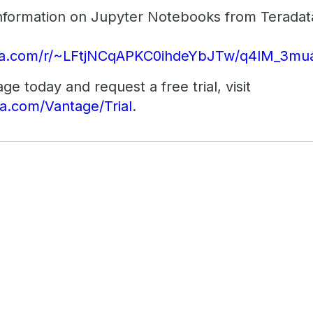
information on Jupyter Notebooks from Terada
data.com/r/~LFtjNCqAPKC0ihdeYbJTw/q4lM_3
e today and request a free trial, visit
a.com/Vantage/Trial
.