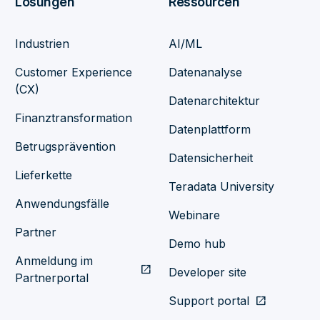
Lösungen
Ressourcen
Industrien
AI/ML
Customer Experience
Datenanalyse
(CX)
Datenarchitektur
Finanztransformation
Datenplattform
Betrugsprävention
Datensicherheit
Lieferkette
Teradata University
Anwendungsfälle
Webinare
Partner
Demo hub
Anmeldung im
open_in_new
Developer site
Partnerportal
Support portal
open_in_new