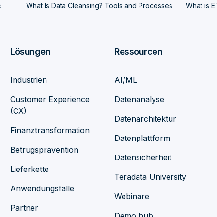
What Is Data Cleansing? Tools and Processes
What is E
t
Lösungen
Ressourcen
Industrien
AI/ML
Customer Experience
Datenanalyse
(CX)
Datenarchitektur
Finanztransformation
Datenplattform
Betrugsprävention
Datensicherheit
Lieferkette
Teradata University
Anwendungsfälle
Webinare
Partner
Demo hub