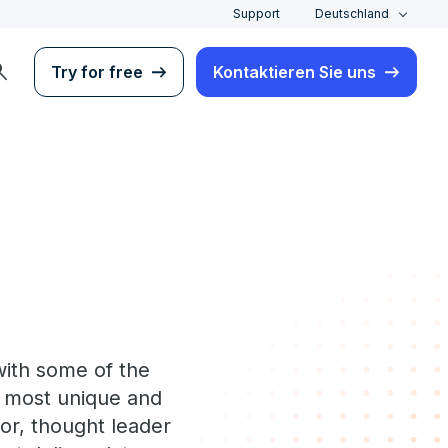
Support
Deutschland
rch
Try for free
Kontaktieren Sie uns
with some of the
r most unique and
or, thought leader