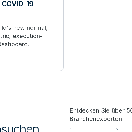
s COVID-19
rld's new normal,
ric, execution-
 Dashboard.
Entdecken Sie über 50
Branchenexperten.
chsuchen