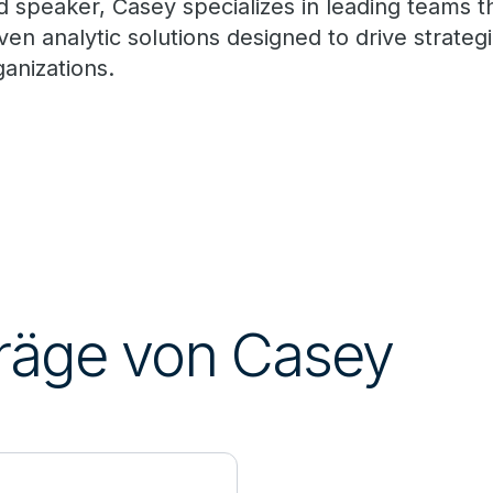
d speaker, Casey specializes in leading teams th
iven analytic solutions designed to drive strate
ganizations.
räge von Casey