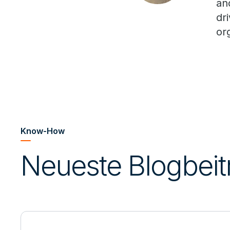
an
dr
or
Know-How
Neueste Blogbeit