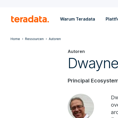
Warum Teradata
Platt
Home
Ressourcen
Autoren
Autoren
Dwayne
Principal Ecosystem
Dw
ov
ar