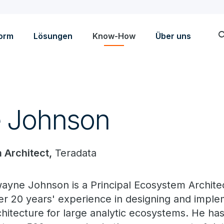
sea
form
Lösungen
Know-How
Über uns
 Johnson
 Architect,
Teradata
ayne Johnson is a Principal Ecosystem Architec
er 20 years' experience in designing and imple
chitecture for large analytic ecosystems. He h