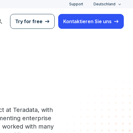
Support
Deutschland
rch
Try for free
Kontaktieren Sie uns
t at Teradata, with
menting enterprise
as worked with many