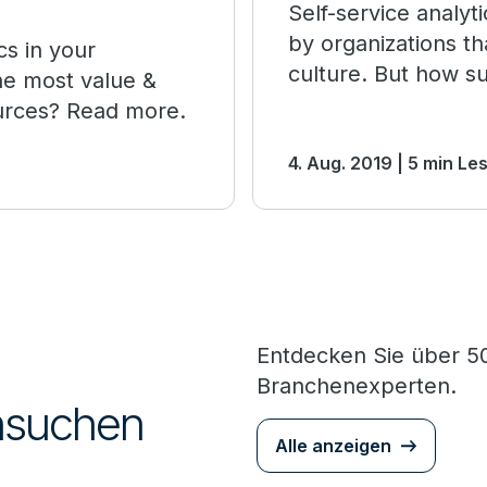
Self-service analyt
by organizations t
cs in your
culture. But how su
he most value &
ources? Read more.
4. Aug. 2019 | 5 min Le
Entdecken Sie über 50
Branchenexperten.
chsuchen
Alle anzeigen