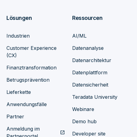
Lösungen
Ressourcen
Industrien
AI/ML
Customer Experience
Datenanalyse
(CX)
Datenarchitektur
Finanztransformation
Datenplattform
Betrugsprävention
Datensicherheit
Lieferkette
Teradata University
Anwendungsfälle
Webinare
Partner
Demo hub
Anmeldung im
open_in_new
Developer site
Partnerportal