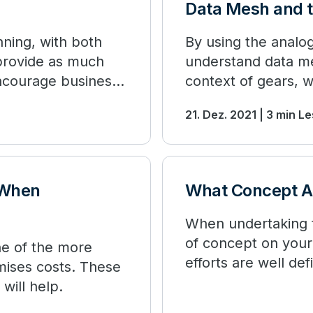
Data Mesh and 
nning, with both
By using the analo
 provide as much
understand data me
encourage business
context of gears, w
purpose. Read mor
21. Dez. 2021 | 3 min L
 When
What Concept Ar
When undertaking t
of concept on your
ne of the more
efforts are well de
mises costs. These
will help.