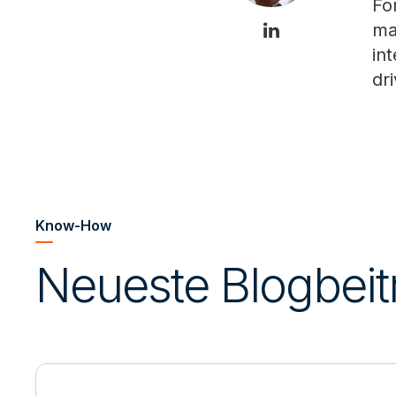
Fo
ma
in
dr
Know-How
Neueste Blogbei