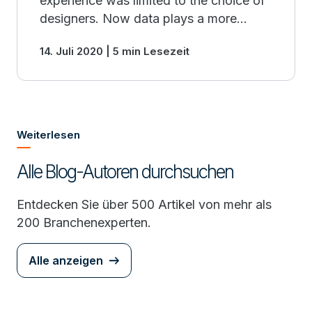
experience was limited to the choice of
designers. Now data plays a more
important role in the design process
14. Juli 2020 | 5 min Lesezeit
than ever before.
Weiterlesen
Alle Blog-Autoren durchsuchen
Entdecken Sie über 500 Artikel von mehr als
200 Branchenexperten.
Alle anzeigen