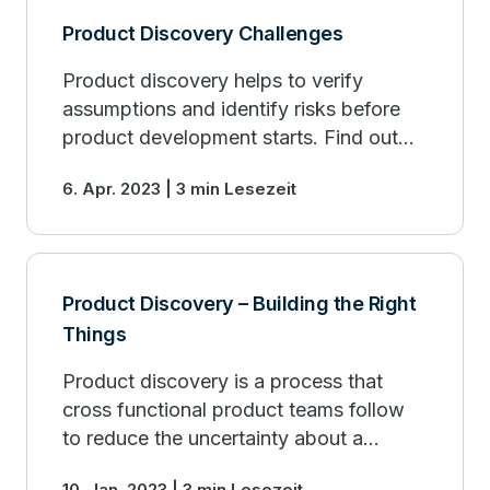
Product Discovery Challenges
Product discovery helps to verify
assumptions and identify risks before
product development starts. Find out
more about the challenges and risks
6. Apr. 2023 | 3 min Lesezeit
involved in this process.
Product Discovery – Building the Right
Things
Product discovery is a process that
cross functional product teams follow
to reduce the uncertainty about a
problem worth solving and a solution
10. Jan. 2023 | 3 min Lesezeit