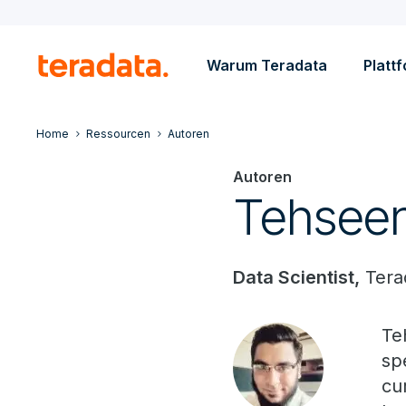
Warum Teradata
Platt
Home
Ressourcen
Autoren
Autoren
Tehseen
Data Scientist,
Tera
Te
sp
cu