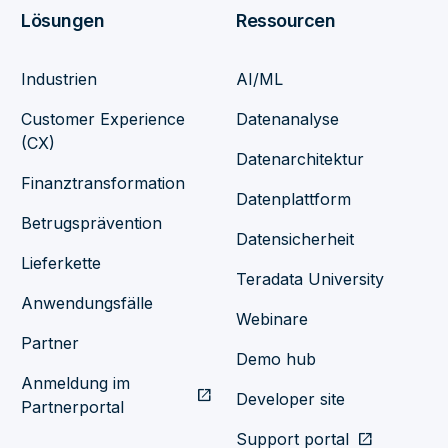
Lösungen
Ressourcen
Industrien
AI/ML
Customer Experience
Datenanalyse
(CX)
Datenarchitektur
Finanztransformation
Datenplattform
Betrugsprävention
Datensicherheit
Lieferkette
Teradata University
Anwendungsfälle
Webinare
Partner
Demo hub
Anmeldung im
open_in_new
Developer site
Partnerportal
Support portal
open_in_new