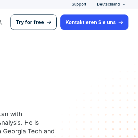
Support
Deutschland
rch
Try for free
Kontaktieren Sie uns
tan with
nalysis. He is
om Georgia Tech and