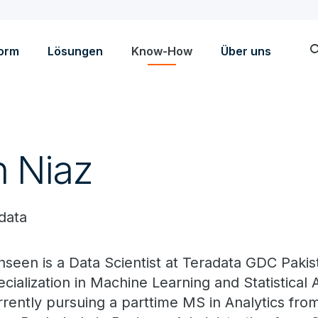
sea
form
Lösungen
Know-How
Über uns
 Niaz
data
hseen is a Data Scientist at Teradata GDC Pakis
ecialization in Machine Learning and Statistical A
rrently pursuing a parttime MS in Analytics fr