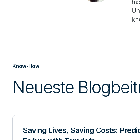
ha
Un
kn
Know-How
Neueste Blogbei
Saving Lives, Saving Costs: Predi