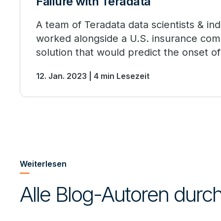
Failure with Teradata
A team of Teradata data scientists & in
worked alongside a U.S. insurance com
solution that would predict the onset of
months in advance. Find out more.
12. Jan. 2023 | 4 min Lesezeit
Weiterlesen
Alle Blog-Autoren dur