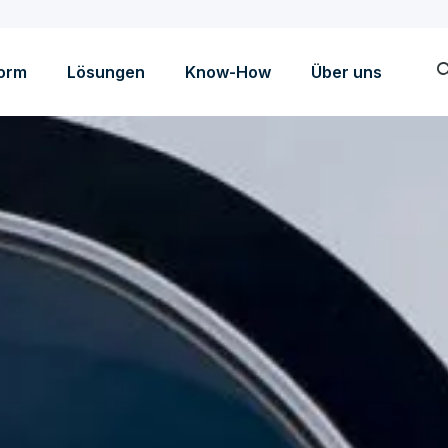
sea
form
Lösungen
Know-How
Über uns