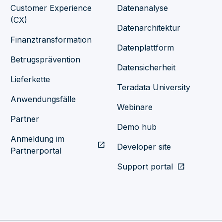
Customer Experience
Datenanalyse
(CX)
Datenarchitektur
Finanztransformation
Datenplattform
Betrugsprävention
Datensicherheit
Lieferkette
Teradata University
Anwendungsfälle
Webinare
Partner
Demo hub
Anmeldung im
open_in_new
Developer site
Partnerportal
Support portal
open_in_new