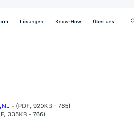
sea
form
Lösungen
Know-How
Über uns
y,NJ
- (PDF, 920KB - 765)
F, 335KB - 766)