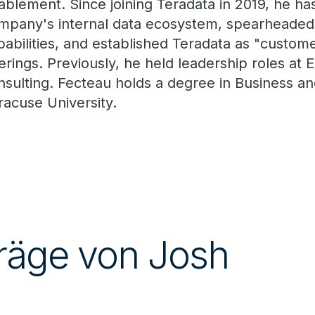
ablement. Since joining Teradata in 2019, he h
mpany's internal data ecosystem, spearheaded 
pabilities, and established Teradata as "custome
ferings. Previously, he held leadership roles at 
nsulting. Fecteau holds a degree in Business a
racuse University.
räge von Josh