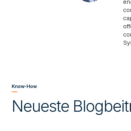
en
co
ca
of
co
Sy
Know-How
Neueste Blogbeit