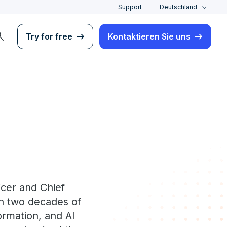
Support
Deutschland
rch
Try for free
Kontaktieren Sie uns
icer and Chief
an two decades of
ormation, and AI