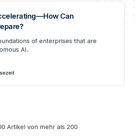
Accelerating—How Can
repare?
oundations of enterprises that are
nomous AI.
esezeit
0 Artikel von mehr als 200