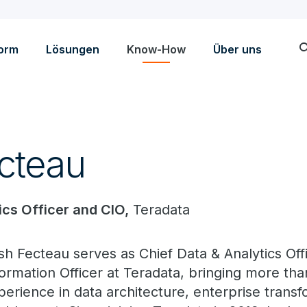
sea
form
Lösungen
Know-How
Über uns
cteau
ics Officer and CIO,
Teradata
sh Fecteau serves as Chief Data & Analytics Off
formation Officer at Teradata, bringing more th
perience in data architecture, enterprise transf