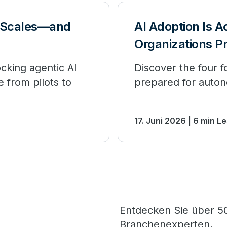
It Scales—and
AI Adoption Is 
Organizations P
cking agentic AI
Discover the four f
 from pilots to
prepared for auto
17. Juni 2026 | 6 min L
Entdecken Sie über 50
Branchenexperten.