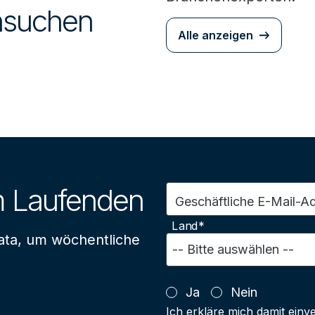
chsuchen
Alle anzeigen
m Laufenden
Geschäftliche E-Mail-A
Land*
ata, um wöchentliche
Ja
Nein
Ich erkläre mich damit einv